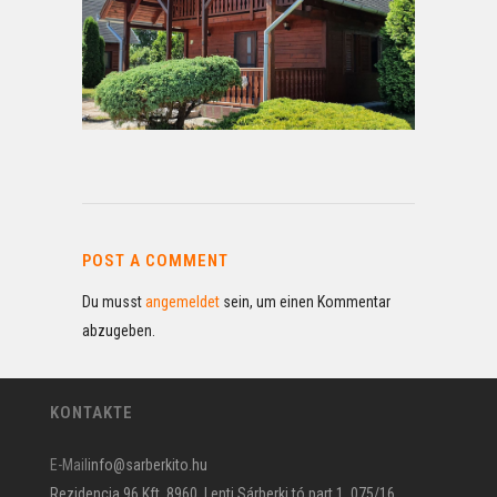
POST A COMMENT
Du musst
angemeldet
sein, um einen Kommentar
abzugeben.
KONTAKTE
E-Mail
info@sarberkito.hu
Rezidencia 96 Kft. 8960, Lenti Sárberki tó part 1. 075/16