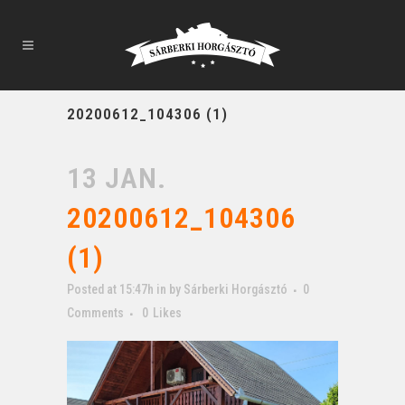
20200612_104306 (1)
13 JAN.
20200612_104306
(1)
Posted at 15:47h
in
by
Sárberki Horgásztó
0
Comments
0
Likes