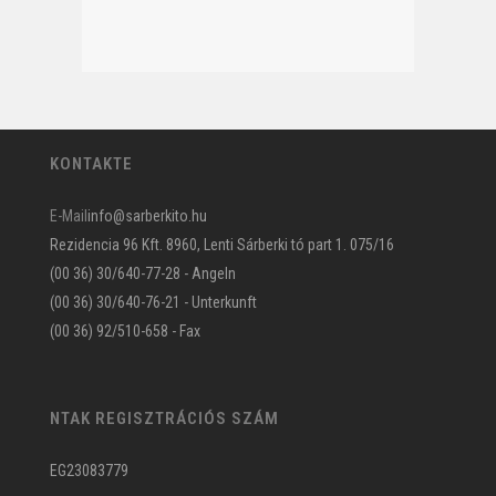
KONTAKTE
E-Mail
info@sarberkito.hu
Rezidencia 96 Kft. 8960, Lenti Sárberki tó part 1. 075/16
(00 36) 30/640-77-28 - Angeln
(00 36) 30/640-76-21 - Unterkunft
(00 36) 92/510-658 - Fax
NTAK REGISZTRÁCIÓS SZÁM
EG23083779