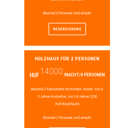
Maximal 6 Personen sind erlaubt
RESERVIERUNG
HOLZHAUS FÜR 2 PERSONEN
14000
HUF
/NACHT/4 PERSONEN
Maximal 2 Erwachsene mit Kindern. Kinder: von 0-
3 Jahren kostenfrei, von 3-8 Jahren 2250
HUF/Kind/Nacht
Maximal 2 Personen sind erlaubt