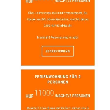
HUF
/NACHT/4 PERSONEN
Über +4 Personen 4500 HUF/Person/Nacht, für
Kinder: von 0-3 Jahren kostenfrei, von 3-8 Jahren
2250 HUF/Kind/Nacht
Maximal 5 Personen sind erlaubt
RESERVIERUNG
FERIENWOHNUNG FÜR 2
PERSONEN
11000
HUF
/NACHT/2 PERSONEN
Maximal 2 Erwachsene mit Kindern. Kinder: von 0-