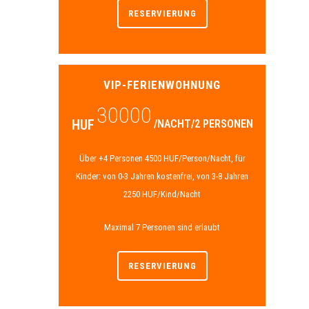
RESERVIERUNG
VIP-FERIENWOHNUNG
30000
HUF
/NACHT/2 PERSONEN
Über +4 Personen 4500 HUF/Person/Nacht, für
Kinder: von 0-3 Jahren kostenfrei, von 3-8 Jahren
2250 HUF/Kind/Nacht
Maximal 7 Personen sind erlaubt
RESERVIERUNG