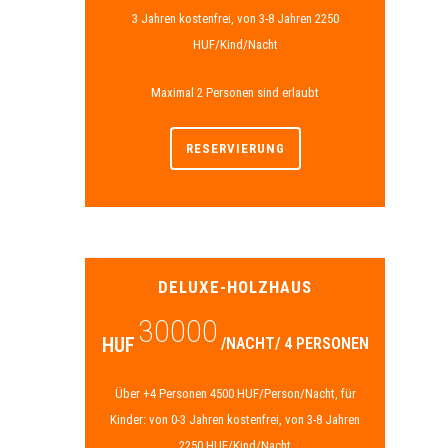
3 Jahren kostenfrei, von 3-8 Jahren 2250
HUF/Kind/Nacht
Maximal 2 Personen sind erlaubt
RESERVIERUNG
DELUXE-HOLZHAUS
30000
HUF
/NACHT/ 4 PERSONEN
Über +4 Personen 4500 HUF/Person/Nacht, für
Kinder: von 0-3 Jahren kostenfrei, von 3-8 Jahren
2250 HUF/Kind/Nacht