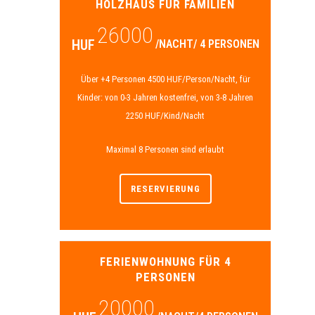
HOLZHAUS FÜR FAMILIEN
26000
HUF
/NACHT/ 4 PERSONEN
Über +4 Personen 4500 HUF/Person/Nacht, für
Kinder: von 0-3 Jahren kostenfrei, von 3-8 Jahren
2250 HUF/Kind/Nacht
Maximal 8 Personen sind erlaubt
RESERVIERUNG
FERIENWOHNUNG FÜR 4
PERSONEN
20000