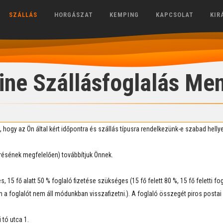
SZÁLLÁS
HORGÁSZAT
KEMPING
KAPCSOLAT
KIR
ine Szállásfoglalás Me
, hogy az Ön által kért időpontra és szállás típusra rendelkezünk-e szabad hellye
résének megfelelően) továbbítjuk Önnek.
 15 fő alatt 50 % foglaló fizetése szükséges (15 fő felett 80 %, 15 fő feletti f
a foglalót nem áll módunkban visszafizetni.). A foglaló összegét piros postai
 tó utca 1.