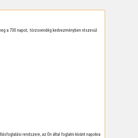
a meg a 730 napot, törzsvendég kedvezményben részesül.
ásfoglalási rendszere, az Ön által foglalni kívánt napokra