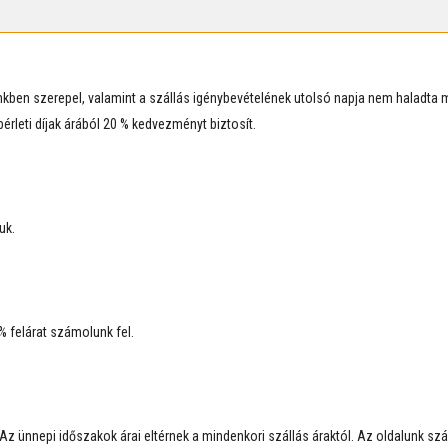
ünkben szerepel, valamint a szállás igénybevételének utolsó napja nem haladt
rleti díjak árából 20 % kedvezményt biztosít.
uk.
% felárat számolunk fel.
z ünnepi időszakok árai eltérnek a mindenkori szállás áraktól. Az oldalunk száll