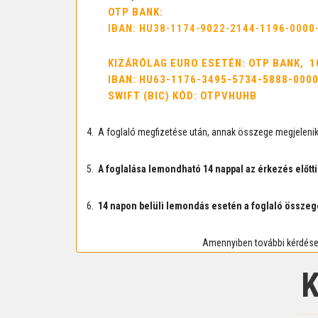
OTP BANK:
IBAN: HU38-1174-9022-2144-1196-0000
KIZÁRÓLAG EURO ESETÉN: OTP BANK, 1
IBAN: HU63-1176-3495-5734-5888-000
SWIFT (BIC) KÓD: OTPVHUHB
4. A foglaló megfizetése után, annak összege megjelenik
5.
A foglalása lemondható 14 nappal az érkezés előtti
6.
14 napon belüli lemondás esetén a foglaló összegé
Amennyiben további kérdése 
K