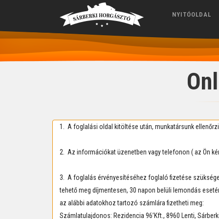
NYITÓOLDAL
Onl
1. A foglalási oldal kitöltése után, munkatársunk ellenőrzi
2. Az információkat üzenetben vagy telefonon ( az Ön ké
3. A foglalás érvényesítéséhez foglaló fizetése szükséges,
tehető meg díjmentesen, 30 napon belüli lemondás esetén 
az alábbi adatokhoz tartozó számlára fizetheti meg:
Számlatulajdonos: Rezidencia 96’Kft., 8960 Lenti, Sárberki