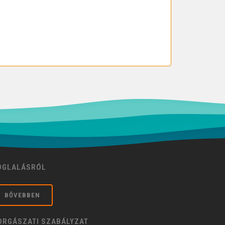
OGLALÁSRÓL
BŐVEBBEN
ORGÁSZATI SZABÁLYZAT