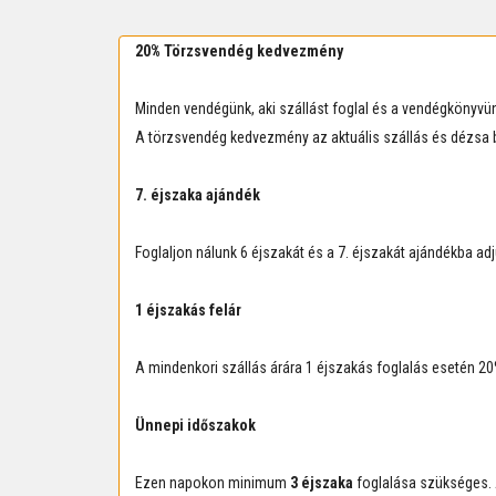
20% Törzsvendég kedvezmény
Minden vendégünk, aki szállást foglal és a vendégkönyv
A törzsvendég kedvezmény az aktuális szállás és dézsa bé
7. éjszaka ajándék
Foglaljon nálunk 6 éjszakát és a 7. éjszakát ajándékba adj
1 éjszakás felár
A mindenkori szállás árára 1 éjszakás foglalás esetén 20
Ünnepi időszakok
Ezen napokon minimum
3 éjszaka
foglalása szükséges. A