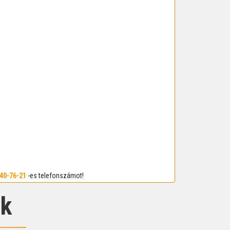
640-76-21
-es telefonszámot!
ak