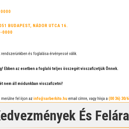
-0000
051 BUDAPEST, NÁDOR UTCA 16.
0-0000
 rendszerünkben és foglalása érvényessé válik.
g! Ebben az esetben a foglaló teljes összegét visszafizetjük Önnek.
t nem áll módunkban visszafizetni!
merülne fel írjon az
info@sarberkito.hu
email címre, vagy hívja a
(00 36) 30/
edvezmények És Felár