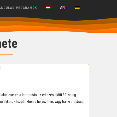
ÁNDULÁS-PROGRAMOK
nete
l.
oglalás esetén a lemondás az érkezés előtti 30. napig
 csekken, készpénzben a helyszínen, vagy banki utalással