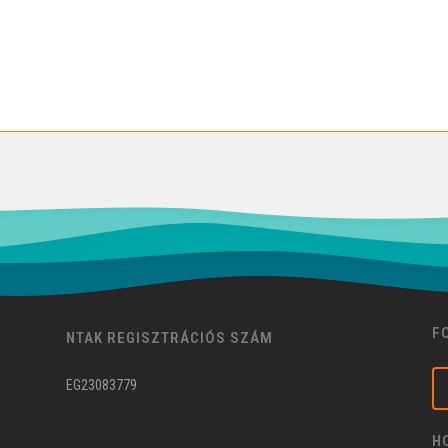
F
NTAK REGISZTRÁCIÓS SZÁM
EG23083779
H