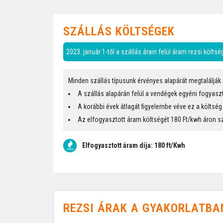
SZÁLLÁS KÖLTSÉGEK
2023. január 1-től a szállás árain felül áram rezsi költs
Minden szállás típusunk érvényes alapárát megtalálják 
A szállás alapárán felül a vendégek egyéni fogyasz
A korábbi évek átlagát figyelembe véve ez a költsé
Az elfogyasztott áram költségét 180 Ft/kwh áron sz
Elfogyasztott áram díja: 180 ft/Kwh
REZSI ÁRAK A GYAKORLATBA