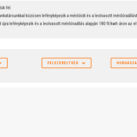
ük fel.
munkatársunkkal közösen lefényképezik a mérőórát és a leolvasott mérőóraállást 
jra lefényképezik és a leolvasott mérőóraállás alapján 180 ft/kwh áron az el
FELSZERELTSÉG
HORGÁSZA