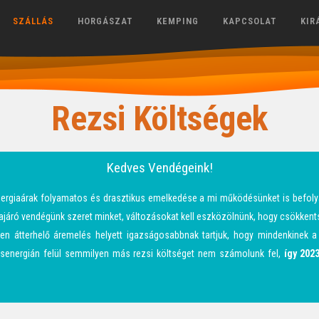
SZÁLLÁS
HORGÁSZAT
KEMPING
KAPCSOLAT
KIR
Rezsi Költségek
Kedves Vendégeink!
energiaárak folyamatos és drasztikus emelkedése a mi működésünket is befoly
járó vendégünk szeret minket, változásokat kell eszközölnünk, hogy csökkent
ően átterhelő áremelés helyett igazságosabbnak tartjuk, hogy mindenkinek a 
osenergián felül semmilyen más rezsi költséget nem számolunk fel,
így 2023