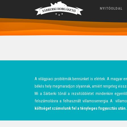
NYITÓOLDAL
A világpiaci problémák bennünket is elértek. A magyar 
békés hely megmaradjon olyannak, amiért rengeteg vissza
Mi a Sárberki tónál a rezsitöbbletet mindenkire egyenl
felszámolásra a felhasznált villamosenergia. A villam
költséget számolunk fel a tényleges fogyasztás után.