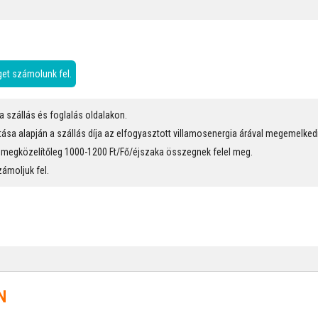
éget számolunk fel.
a szállás és foglalás oldalakon.
tása alapján a szállás díja az elfogyasztott villamosenergia árával megemelkedi
g megközelítőleg 1000-1200 Ft/Fő/éjszaka összegnek felel meg.
ámoljuk fel.
N