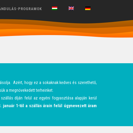
ÁNDULÁS-PROGRAMOK
ásolja. Azért, hogy ez a sokaknak kedves és szerethető,
sük a megnövekedett terheinket.
szállás díján felül az egyéni fogyasztása alapján kerül
. január 1-től a szállás árain felül úgynevezett áram