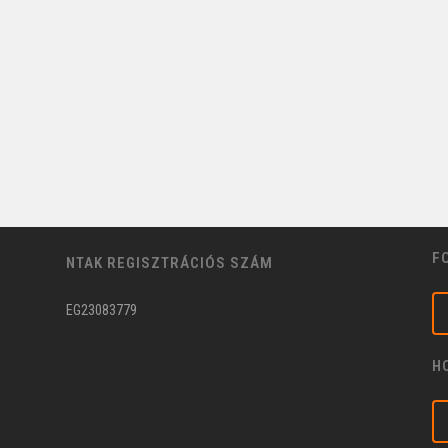
F
NTAK REGISZTRÁCIÓS SZÁM
EG23083779
H