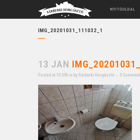
NYITÓOLDAL
IMG_20201031_111032_1
13 JAN
IMG_20201031_
Posted at 15:59h
in
by
Sárberki Horgásztó
0 Commen