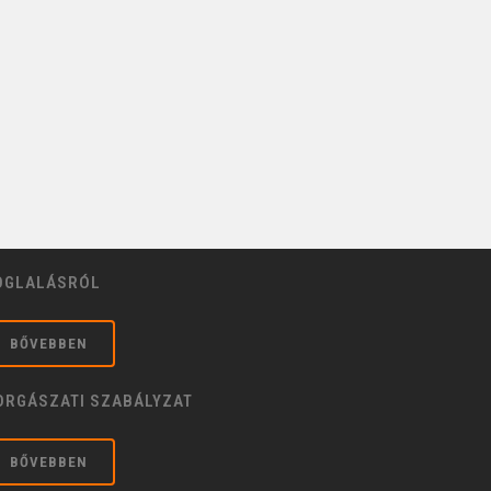
OGLALÁSRÓL
BŐVEBBEN
ORGÁSZATI SZABÁLYZAT
BŐVEBBEN