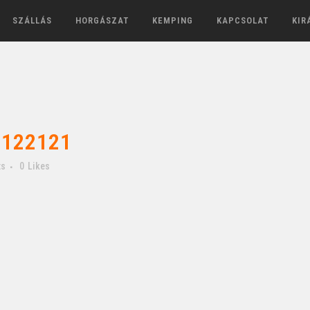
SZÁLLÁS
HORGÁSZAT
KEMPING
KAPCSOLAT
KIR
122121
ts
0
Likes