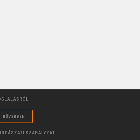
OGLALÁSRÓL
BŐVEBBEN
ORGÁSZATI SZABÁLYZAT