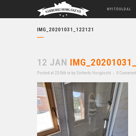
NYITÓOLDAL
IMG_20201031_122121
12 JAN
IMG_20201031_
Posted at 23:06h
in
by
Sárberki Horgásztó
0 Commen