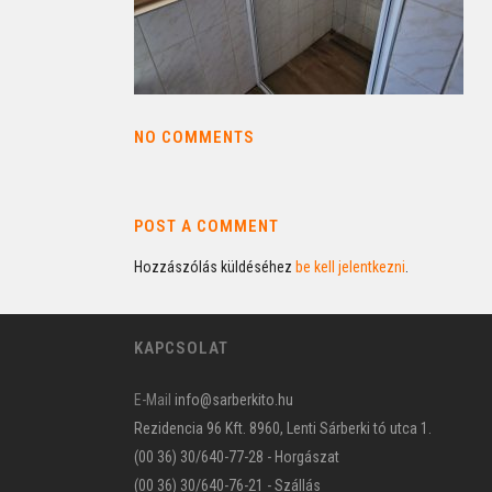
NO COMMENTS
POST A COMMENT
Hozzászólás küldéséhez
be kell jelentkezni
.
KAPCSOLAT
E-Mail
info@sarberkito.hu
Rezidencia 96 Kft. 8960, Lenti Sárberki tó utca 1.
(00 36) 30/640-77-28 - Horgászat
(00 36) 30/640-76-21 - Szállás