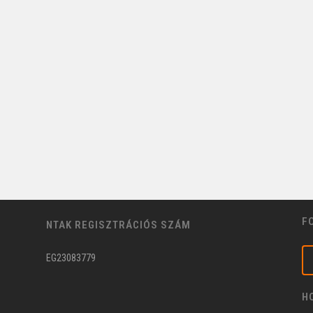
F
NTAK REGISZTRÁCIÓS SZÁM
EG23083779
H