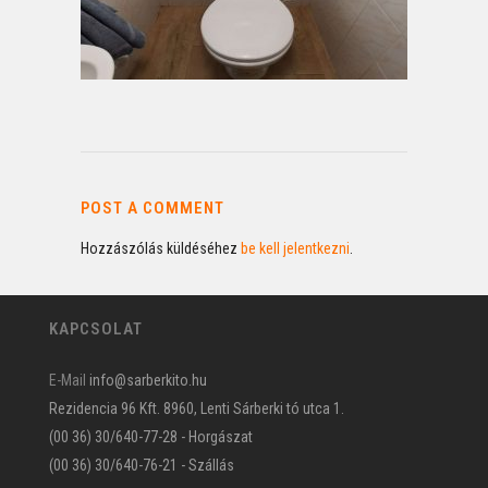
POST A COMMENT
Hozzászólás küldéséhez
be kell jelentkezni
.
KAPCSOLAT
E-Mail
info@sarberkito.hu
Rezidencia 96 Kft. 8960, Lenti Sárberki tó utca 1.
(00 36) 30/640-77-28 - Horgászat
(00 36) 30/640-76-21 - Szállás