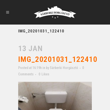
IMG_20201031_122410
13 JAN
IMG_20201031_122410
Posted at 16:19h
in
by
Sárberki Horgásztó
0
Comments
0
Likes