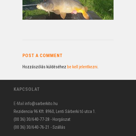
POST A COMMENT
Hozzászólás küldéséhez
be kell jelentkezni
.
KAPCSOLAT
E-Mail
info@sarberkito.hu
Rezidencia 96 Kft. 8960, Lenti Sárberki tó utca 1.
(00 36) 30/640-77-28 - Horgászat
(00 36) 30/640-76-21 - Szállás