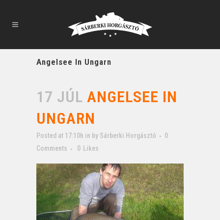
Angelsee In Ungarn
17 JÚL
ANGELSEE IN
UNGARN
Posted at 17:10h
in
by
Sárberki Horgásztó
0
Comments
0
Likes