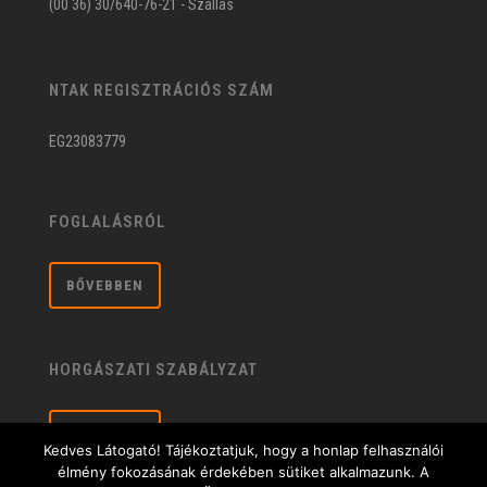
(00 36) 30/640-76-21 - Szállás
NTAK REGISZTRÁCIÓS SZÁM
EG23083779
FOGLALÁSRÓL
BŐVEBBEN
HORGÁSZATI SZABÁLYZAT
BŐVEBBEN
Kedves Látogató! Tájékoztatjuk, hogy a honlap felhasználói
élmény fokozásának érdekében sütiket alkalmazunk. A