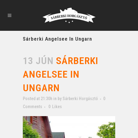
Sárberki Angelsee In Ungarn
13 JÚN
SÁRBERKI
ANGELSEE IN
UNGARN
Posted at 21:30h
in
by
Sárberki Horgásztó
0
Comments
0
Likes