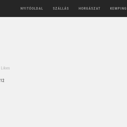
NYITÓOLDAL
SZÁLLÁS
HORGÁSZAT
KEMPING
Likes
.12