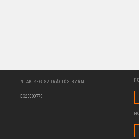
F
NTAK REGISZTRÁCIÓS SZÁM
EG23083779
H