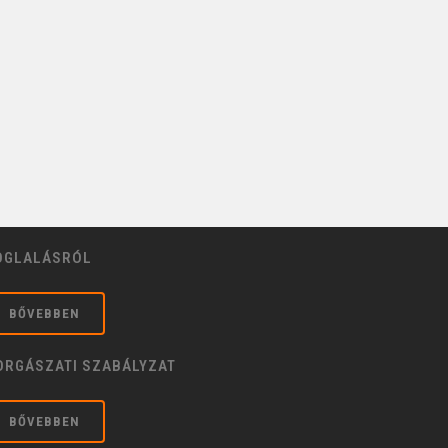
OGLALÁSRÓL
BŐVEBBEN
ORGÁSZATI SZABÁLYZAT
BŐVEBBEN