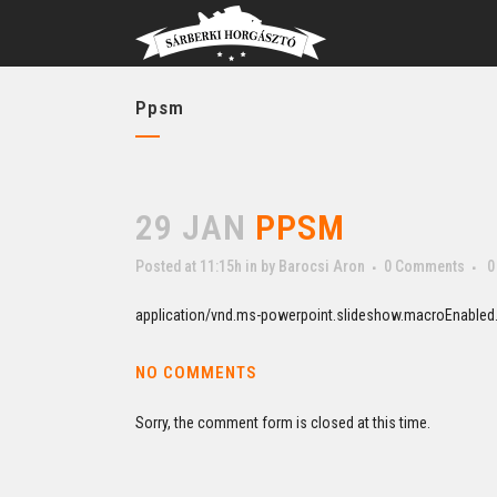
Ppsm
29 JAN
PPSM
Posted at 11:15h
in
by
Barocsi Aron
0 Comments
0
application/vnd.ms-powerpoint.slideshow.macroEnabled
NO COMMENTS
Sorry, the comment form is closed at this time.