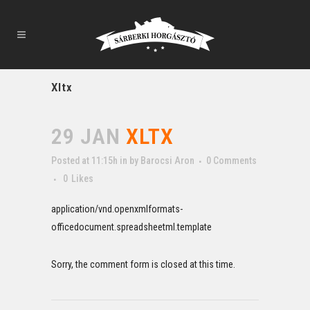
Xltx
29 JAN
XLTX
Posted at 11:15h
in
by
Barocsi Aron
0 Comments
0
Likes
application/vnd.openxmlformats-
officedocument.spreadsheetml.template
Sorry, the comment form is closed at this time.