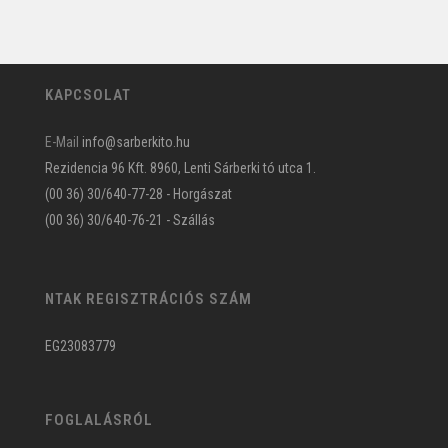
KAPCSOLAT
E-Mail
info@sarberkito.hu
Rezidencia 96 Kft. 8960, Lenti Sárberki tó utca 1.
(00 36) 30/640-77-28 - Horgászat
(00 36) 30/640-76-21 - Szállás
NTAK REGISZTRÁCIÓS SZÁM
EG23083779
FOGLALÁSRÓL